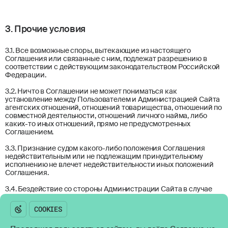
3. Прочие условия
3.1. Все возможные споры, вытекающие из настоящего
Соглашения или связанные с ним, подлежат разрешению в
соответствии с действующим законодательством Российской
Федерации.
3.2. Ничто в Соглашении не может пониматься как
установление между Пользователем и Администрацией Сайта
агентских отношений, отношений товарищества, отношений по
совместной деятельности, отношений личного найма, либо
Возникли вопросы?
каких-то иных отношений, прямо не предусмотренных
Оставьте свои контакты и
Соглашением.
мы свяжемся с вами
3.3. Признание судом какого-либо положения Соглашения
недействительным или не подлежащим принудительному
исполнению не влечет недействительности иных положений
СВЯЗАТЬСЯ
Соглашения.
Политика обработки персональных данных
3.4. Бездействие со стороны Администрации Сайта в случае
Согласие на обработку персональных данных
нарушения кем-либо из Пользователей положений
Соглашения не лишает Администрацию Сайта права
Пользовательское соглашение
предпринять позднее соответствующие действия в защиту
своих интересов и защиту авторских прав на охраняемые в