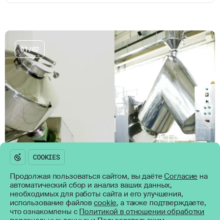
01/02
Возникли вопросы?
Оставьте свои контакты и
мы свяжемся с вами
СВЯЗАТЬСЯ
Политика обработки персональных данных
Согласие на обработку персональных данных
Пользовательское соглашение
Продолжая пользоваться сайтом, вы даёте
Согласие
на
CHIPSA
автоматический сбор и анализ ваших данных,
634034,
РОССИЯ, Г. ТОМСК,
УЛ. НАХИМОВА, 8/2
необходимых для работы сайта и его улучшения,
использование файлов
cookie
, а также подтверждаете,
+7(3822) 55-60-92
что ознакомлены с
Политикой в отношении обработки