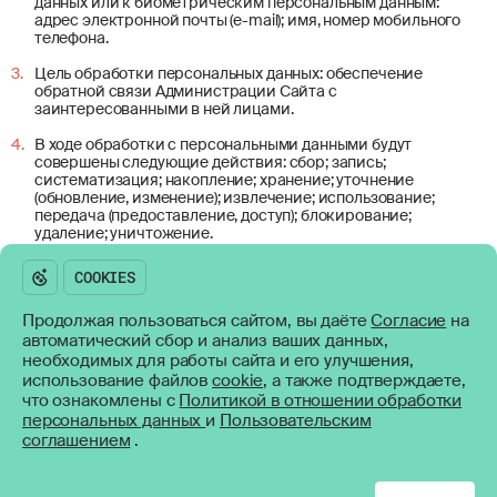
данных или к биометрическим персональным данным:
адрес электронной почты (e-mail); имя, номер мобильного
телефона.
Цель обработки персональных данных: обеспечение
Возникли вопросы?
обратной связи Администрации Сайта с
Оставьте свои контакты и
заинтересованными в ней лицами.
мы свяжемся с вами
В ходе обработки с персональными данными будут
совершены следующие действия: сбор; запись;
систематизация; накопление; хранение; уточнение
СВЯЗАТЬСЯ
(обновление, изменение); извлечение; использование;
передача (предоставление, доступ); блокирование;
Политика обработки персональных данных
удаление; уничтожение.
Согласие на обработку персональных данных
Согласие может быть отозвано вами или вашим
Пользовательское соглашение
представителем путем направления ООО «Артлайф»
письменного заявления или электронного заявления,
Продолжая пользоваться сайтом, вы даёте
Согласие
на
подписанного согласно законодательству Российской
CHIPSA
автоматический сбор и анализ ваших данных,
Федерации, в области электронной подписи, по адресу,
634034,
РОССИЯ, Г. ТОМСК,
УЛ. НАХИМОВА, 8/2
указанному в начале Согласия.
необходимых для работы сайта и его улучшения,
использование файлов
cookie
, а также подтверждаете,
+7(3822) 55-60-92
Настоящее согласие действует все время до момента
что ознакомлены с
Политикой в отношении обработки
прекращения обработки персональных данных.
персональных данных
и
Пользовательским
SUPPORT@ARTLIFE.RU
соглашением
.
SUPPLY@ARTLIFE.RU (ПОСТАВЩИКАМ)