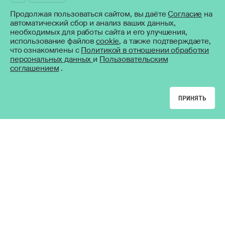
Продолжая пользоваться сайтом, вы даёте
Согласие
на
CHIPSA
автоматический сбор и анализ ваших данных,
634034,
РОССИЯ, Г. ТОМСК,
УЛ. НАХИМОВА, 8/2
необходимых для работы сайта и его улучшения,
использование файлов
cookie
, а также подтверждаете,
+7(3822) 55-60-92
что ознакомлены с
Политикой в отношении обработки
персональных данных
и
Пользовательским
SUPPORT@ARTLIFE.RU
соглашением
.
SUPPLY@ARTLIFE.RU (ПОСТАВЩИКАМ)
Артлайф поддержал Российский аортальный
ВВЕРХ
симпозиум
© ARTLIFE 2026