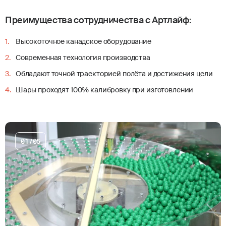
ШАРЫ ДЛЯ
Преимущества сотрудничества с Артлайф:
ПЕЙНТБОЛА
Высокоточное канадское оборудование
Современная технология производства
Обладают точной траекторией полёта и достижения цели
Шары проходят 100% калибровку при изготовлении
01/05
Возникли вопросы?
Оставьте свои контакты и
мы свяжемся с вами
СВЯЗАТЬСЯ